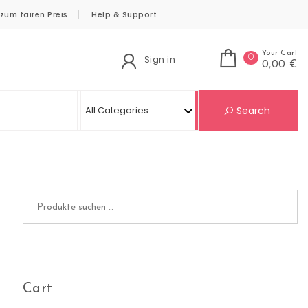
zum fairen Preis
Help & Support
Your Cart
0
Sign in
0,00 €
Se
Search
Suchen nach:
Cart