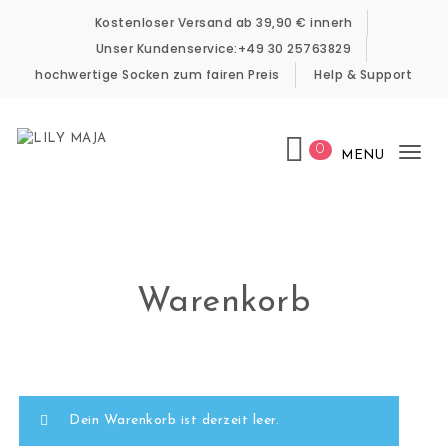
Skip to content
Kostenloser Versand ab 39,90 € innerh
Unser Kundenservice:+49 30 25763829
hochwertige Socken zum fairen Preis
Help & Support
0
MENU
Tog
LILY MAJA
nav
Warenkorb
Dein Warenkorb ist derzeit leer.