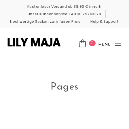
Skip to content
Kostenloser Versand ab 39,90 € innerh
Unser Kundenservice:+49 30 25763829
hochwertige Socken zum fairen Preis
Help & Support
0
MENU
Tog
LILY MAJA
nav
Pages