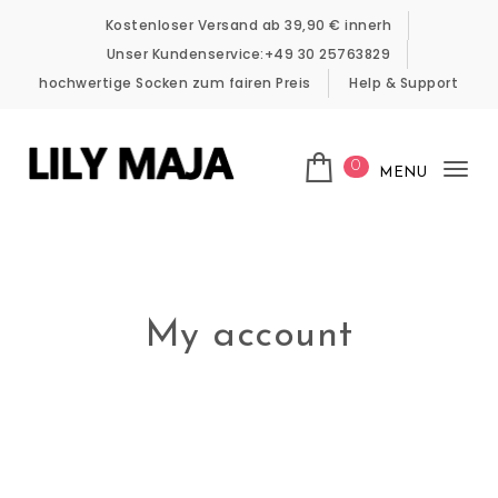
Skip to content
Kostenloser Versand ab 39,90 € innerh
Unser Kundenservice:+49 30 25763829
hochwertige Socken zum fairen Preis
Help & Support
0
MENU
Tog
LILY MAJA
nav
My account