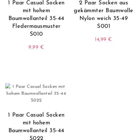
1 Paar Casual Socken
2 Paar Socken aus
mit hohem
gekämmter Baumwolle
Baumwollanteil 35-44
Nylon weich 35-49
Fledermausmuster
S001
S010
14,99
€
9,99
€
Dieses Produkt wei
Dieses Produkt weist mehrere Varianten auf. Die O
1 Paar Casual Socken
mit hohem
Baumwollanteil 35-44
S022