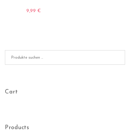
9,99
€
Dieses Produkt weist mehrere Varianten auf. Die O
Suchen nach:
Cart
Products