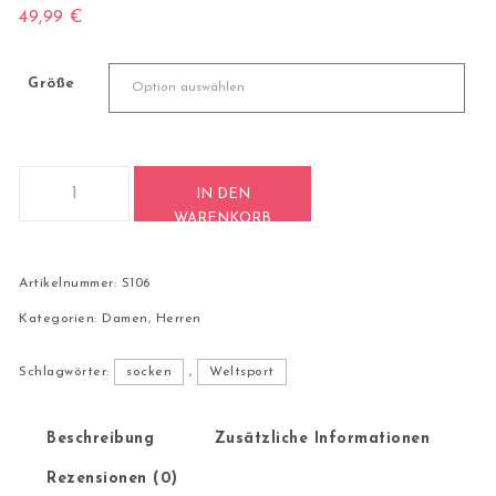
49,99
€
Größe
4 Paar Casual Socken Stricksocken S106 Menge
IN DEN
WARENKORB
Artikelnummer:
S106
Kategorien:
Damen
,
Herren
Schlagwörter:
socken
,
Weltsport
Beschreibung
Zusätzliche Informationen
Rezensionen (0)