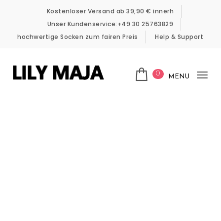
Skip to content
Kostenloser Versand ab 39,90 € innerh
Unser Kundenservice:+49 30 25763829
hochwertige Socken zum fairen Preis
Help & Support
0
MENU
Tog
LILY MAJA
nav