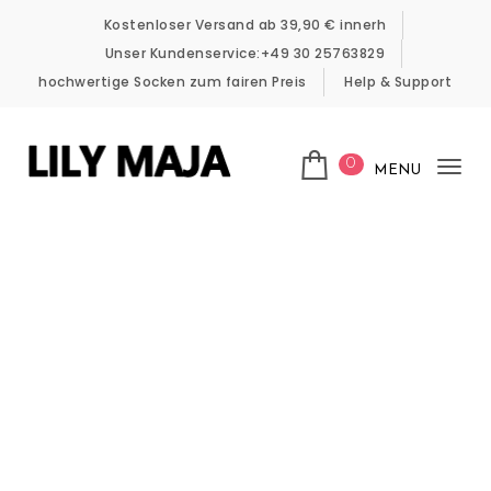
Skip to content
Kostenloser Versand ab 39,90 € innerh
Unser Kundenservice:+49 30 25763829
hochwertige Socken zum fairen Preis
Help & Support
0
MENU
Tog
LILY MAJA
nav