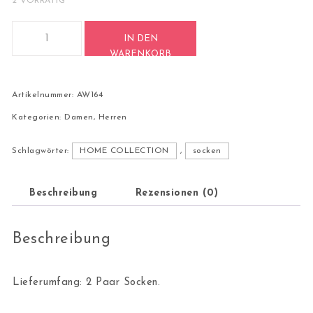
2 VORRÄTIG
2 Paar Casual Socken Stricksocken Größe 40-44 AW164 Meng
IN DEN
WARENKORB
Artikelnummer:
AW164
Kategorien:
Damen
,
Herren
Schlagwörter:
HOME COLLECTION
,
socken
Beschreibung
Rezensionen (0)
Beschreibung
Lieferumfang: 2 Paar Socken.