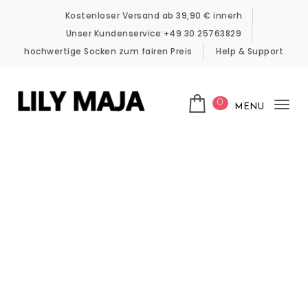
Skip to content
Kostenloser Versand ab 39,90 € innerh
Unser Kundenservice:+49 30 25763829
hochwertige Socken zum fairen Preis
Help & Support
0
MENU
Tog
LILY MAJA
nav