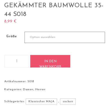
GEKÄMMTER BAUMWOLLE 35-
44 S018
8,99
€
Größe
1 Paar Quarter Socken Kurzschaft Frottee gekämmter Baumw
IN DEN
WARENKORB
Artikelnummer:
S018
Kategorien:
Damen
,
Herren
Schlagwörter:
Klassischer MAJA
,
socken