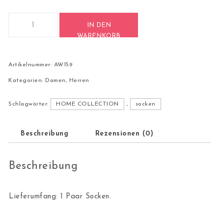
1 Paar Casual Socken Stricksocken Größe 40-44 AW159 Menge
IN DEN
WARENKORB
Artikelnummer:
AW159
Kategorien:
Damen
,
Herren
Schlagwörter:
HOME COLLECTION
,
socken
Beschreibung
Rezensionen (0)
Beschreibung
Lieferumfang: 1 Paar Socken.