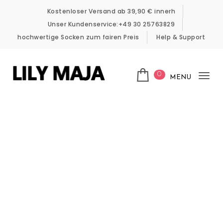
Skip to content
Kostenloser Versand ab 39,90 € innerh
Unser Kundenservice:+49 30 25763829
hochwertige Socken zum fairen Preis
Help & Support
0
MENU
Tog
LILY MAJA
nav