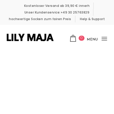
Skip to content
Kostenloser Versand ab 39,90 € innerh
Unser Kundenservice:+49 30 25763829
hochwertige Socken zum fairen Preis
Help & Support
0
MENU
Tog
LILY MAJA
nav