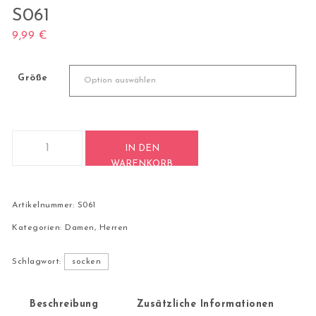
S061
9,99
€
Größe
1 Paar Casual Socken Stricksocken Baumwolle S061 Menge
IN DEN
WARENKORB
Artikelnummer:
S061
Kategorien:
Damen
,
Herren
Schlagwort:
socken
Beschreibung
Zusätzliche Informationen