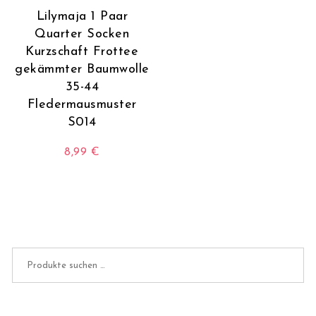
Lilymaja 1 Paar
Quarter Socken
Kurzschaft Frottee
gekämmter Baumwolle
35-44
Fledermausmuster
S014
8,99
€
Dieses Produkt weist mehrere Varianten auf. Die O
Suchen nach: