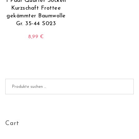
1 Paar Quarter Socken
Kurzschaft Frottee
gekämmter Baumwolle
Gr. 35-44 S023
8,99
€
Dieses Produkt weist mehrere Varianten auf. Die O
Suchen nach:
Cart