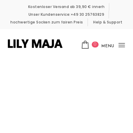
Skip to content
Kostenloser Versand ab 39,90 € innerh
Unser Kundenservice:+49 30 25763829
hochwertige Socken zum fairen Preis
Help & Support
0
MENU
Tog
LILY MAJA
nav