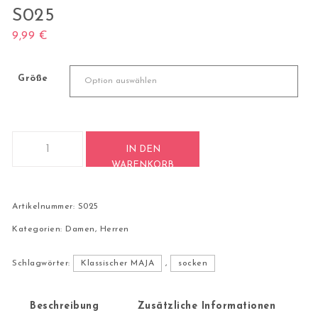
S025
9,99
€
Größe
1 Paar Casual Socken Gr. 35-49 Dreifarbige Strümpfe S025 
IN DEN
WARENKORB
Artikelnummer:
S025
Kategorien:
Damen
,
Herren
Schlagwörter:
Klassischer MAJA
,
socken
Beschreibung
Zusätzliche Informationen