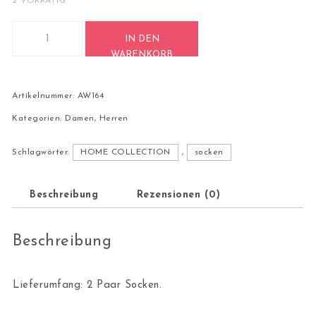
2 VORRÄTIG
2 Paar Casual Socken Stricksocken Größe 40-44 AW164 Meng
IN DEN
WARENKORB
Artikelnummer:
AW164
Kategorien:
Damen
,
Herren
Schlagwörter:
HOME COLLECTION
,
socken
Beschreibung
Rezensionen (0)
Beschreibung
Lieferumfang: 2 Paar Socken.