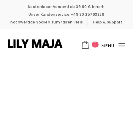
Skip to content
Kostenloser Versand ab 39,90 € innerh
Unser Kundenservice:+49 30 25763829
hochwertige Socken zum fairen Preis
Help & Support
0
MENU
Tog
LILY MAJA
nav