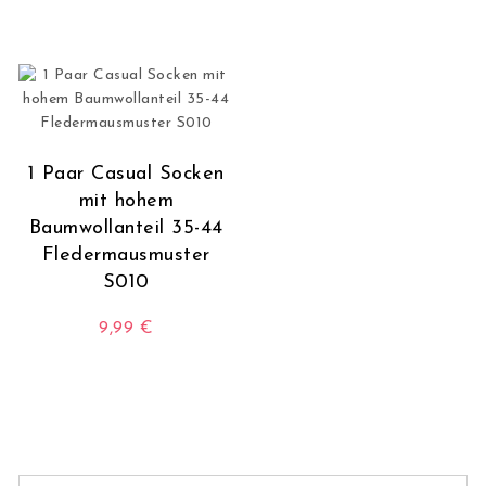
1 Paar Casual Socken
mit hohem
Baumwollanteil 35-44
Fledermausmuster
S010
9,99
€
Dieses Produkt weist mehrere Varianten auf. Die O
Suchen nach: