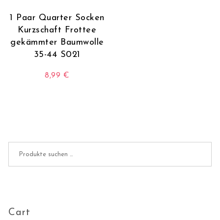
1 Paar Quarter Socken
Kurzschaft Frottee
gekämmter Baumwolle
35-44 S021
8,99
€
Dieses Produkt weist mehrere Varianten auf. Die O
Suchen nach:
Cart