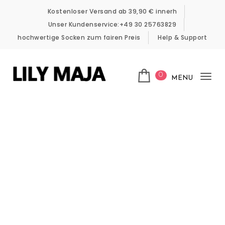
Skip to content
Kostenloser Versand ab 39,90 € innerh
Unser Kundenservice:+49 30 25763829
hochwertige Socken zum fairen Preis
Help & Support
0
MENU
Tog
LILY MAJA
nav