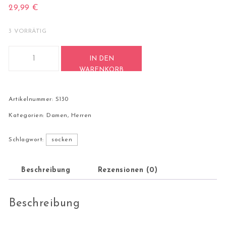
29,99
€
3 VORRÄTIG
4 Paar Casual Socken Stricksocken 38-42 S130 Menge
IN DEN
WARENKORB
Artikelnummer:
S130
Kategorien:
Damen
,
Herren
Schlagwort:
socken
Beschreibung
Rezensionen (0)
Beschreibung