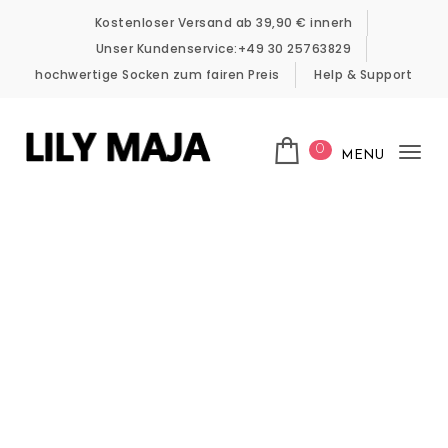
Skip to content
Kostenloser Versand ab 39,90 € innerh
Unser Kundenservice:+49 30 25763829
hochwertige Socken zum fairen Preis
Help & Support
0
MENU
Tog
LILY MAJA
nav