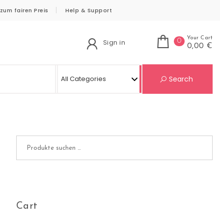
zum fairen Preis
Help & Support
Your Cart
0
Sign in
0,00 €
Se
Search
Suchen nach:
Cart