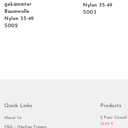
gekämmter
Nylon 35-49
Baumwolle
S003
Nylon 35-49
S002
Quick Links
Products
2 Paar Casual 
About Us
12,69
€
FAQ – Häufige Fragen