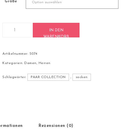
Größe
2 Paar Casual Socken Stricksocken Baumwolle S074 Menge
IN DEN
WARENKORB
Artikelnummer:
S074
Kategorien:
Damen
,
Herren
Schlagwörter:
PAAR COLLECTION
,
socken
formationen
Rezensionen (0)