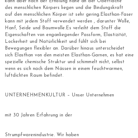
kann aber nach der Erholung nahe an der Oberfläche
des menschlichen Körpers liegen und die Bindungskraft
auf den menschlichen Körper ist sehr gering.Elasthan-Faser
kann mit jedem Stoff verwendet werden , darunter Wolle,
Hanf, Seide und Baumwolle.Es verleiht dem Stoff die
Eigenschaften von enganliegender Passform, Elastizität,
Lockerheit und Natürlichkeit und fühlt sich bei
Bewegungen flexibler an. Darüber hinaus unterscheidet
sich Elasthan von den meisten Elasthan-Garnen, es hat eine
spezielle chemische Struktur und schimmelt nicht, selbst
wenn es sich nach dem Nässen in einem feuchtwarmen,
luftdichten Raum befindet.
UNTERNEHMENKULTUR – Unser Unternehmen
mit 30 Jahren Erfahrung in der
Strumpfwarenindustrie. Wir haben