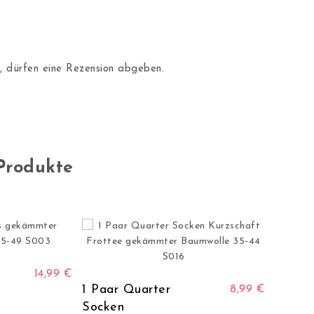
 dürfen eine Rezension abgeben.
Produkte
Dieses Produkt weist mehrere Varianten auf. Die Optionen können
14,99
€
 auf. Die Optionen können auf der Produktseite gewählt werden
Dieses Produkt weist me
1 Paar Quarter
8,99
€
Socken