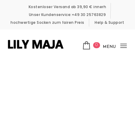
Skip to content
Kostenloser Versand ab 39,90 € innerh
Unser Kundenservice:+49 30 25763829
hochwertige Socken zum fairen Preis
Help & Support
0
MENU
Tog
LILY MAJA
nav