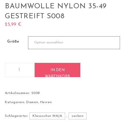
BAUMWOLLE NYLON 35-49
GESTREIFT S008
25,99
€
Größe
Lilymaja 3 Paar classic Socken aus gekämmter Baumwolle Ny
IN DEN
WARENKORB
Artikelnummer:
S008
Kategorien:
Damen
,
Herren
Schlagwörter:
Klassischer MAJA
,
socken