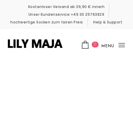
Skip to content
Kostenloser Versand ab 39,90 € innerh
Unser Kundenservice:+49 30 25763829
hochwertige Socken zum fairen Preis
Help & Support
0
MENU
Tog
LILY MAJA
nav