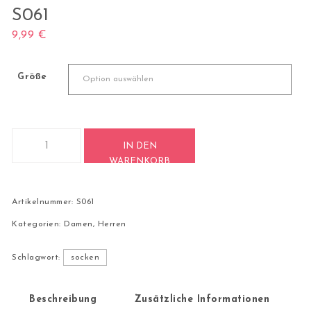
S061
9,99
€
Größe
1 Paar Casual Socken Stricksocken Baumwolle S061 Menge
IN DEN
WARENKORB
Artikelnummer:
S061
Kategorien:
Damen
,
Herren
Schlagwort:
socken
Beschreibung
Zusätzliche Informationen