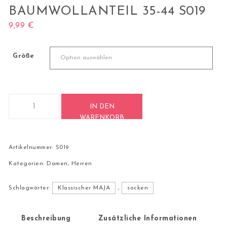
BAUMWOLLANTEIL 35-44 S019
9,99
€
Größe
1 Paar Casual Socken lilymaja mit hohem Baumwollanteil 35
IN DEN
WARENKORB
Artikelnummer:
S019
Kategorien:
Damen
,
Herren
Schlagwörter:
Klassischer MAJA
,
socken
Beschreibung
Zusätzliche Informationen