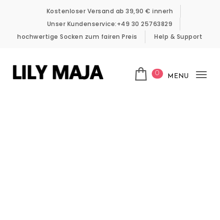
Skip to content
Kostenloser Versand ab 39,90 € innerh
Unser Kundenservice:+49 30 25763829
hochwertige Socken zum fairen Preis
Help & Support
0
MENU
Tog
LILY MAJA
nav