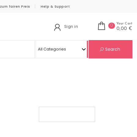
zum fairen Preis
Help & Support
Your Cart
0
Sign in
0,00 €
Se
Search