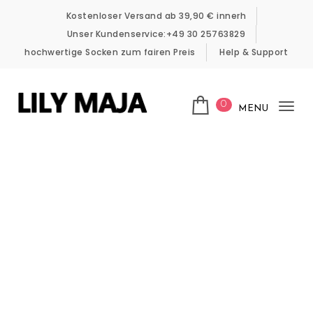
Skip to content
Kostenloser Versand ab 39,90 € innerh
Unser Kundenservice:+49 30 25763829
hochwertige Socken zum fairen Preis
Help & Support
0
MENU
Tog
LILY MAJA
nav