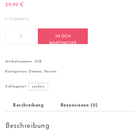
29,99
€
7 VORRÄTIG
4 Paar Casual Socken Stricksocken Gr. 38-42 S118 Menge
IN DEN
WARENKORB
Artikelnummer:
S118
Kategorien:
Damen
,
Herren
Schlagwort:
socken
Beschreibung
Rezensionen (0)
Beschreibung