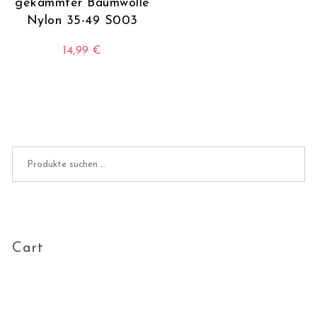
gekämmter Baumwolle
Nylon 35-49 S003
14,99
€
Dieses Produkt weist mehrere Varianten auf. Die O
Suchen nach:
Cart