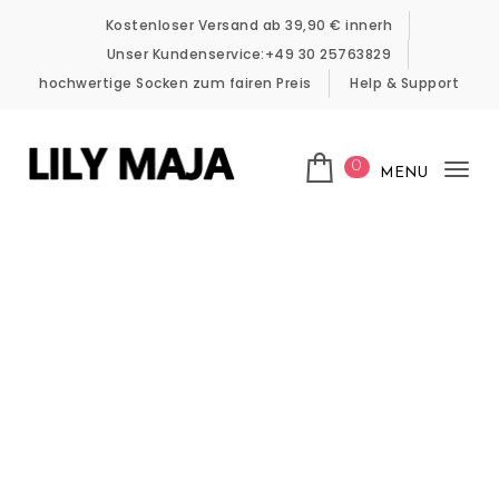
Skip to content
Kostenloser Versand ab 39,90 € innerh
Unser Kundenservice:+49 30 25763829
hochwertige Socken zum fairen Preis
Help & Support
0
MENU
Tog
LILY MAJA
nav