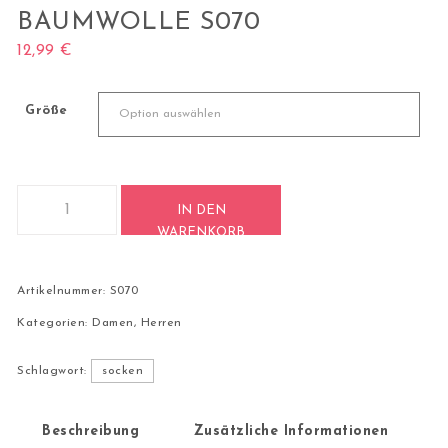
BAUMWOLLE S070
12,99
€
Größe
2 Paar Quarter Socken Kurzschaft Frottee Baumwolle S070
IN DEN
WARENKORB
Artikelnummer:
S070
Kategorien:
Damen
,
Herren
Schlagwort:
socken
Beschreibung
Zusätzliche Informationen