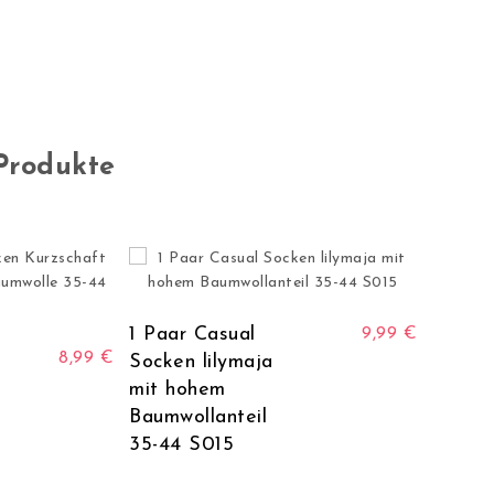
Produkte
Dieses Produkt weist me
1 Paar Casual
9,99
€
 auf. Die Optionen können auf der Produktseite gewählt werden
Dieses Produkt weist mehrere Varianten auf. Die Optionen könne
8,99
€
Socken lilymaja
mit hohem
Baumwollanteil
35-44 S015