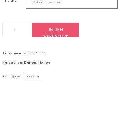
Größe
2 Paar Quarter Socken Kurzschaft Baumwolle Gr. 35-44 S037
IN DEN
WARENKORB
Artikelnummer:
S037S038
Kategorien:
Damen
,
Herren
Schlagwort:
socken