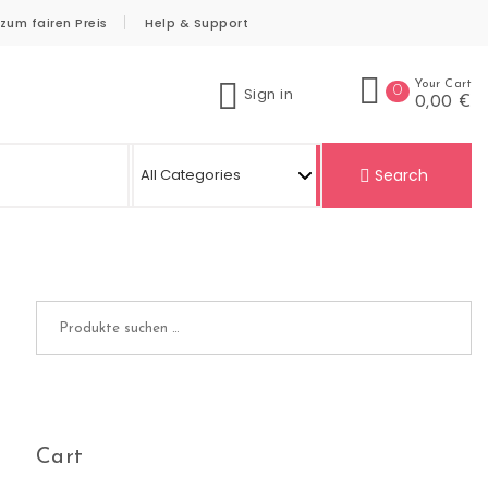
zum fairen Preis
Help & Support
Your Cart
0
Sign in
0,00 €
Se
Search
Suchen nach:
Cart