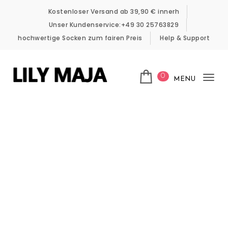
Skip to content
Kostenloser Versand ab 39,90 € innerh
Unser Kundenservice:+49 30 25763829
hochwertige Socken zum fairen Preis
Help & Support
0
MENU
Tog
LILY MAJA
nav