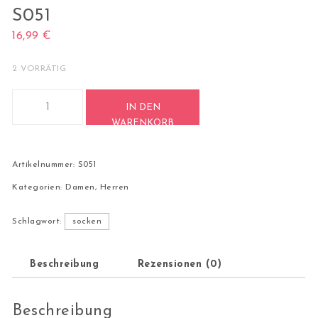
S051
16,99
€
2 VORRÄTIG
2 Paar Casual Socken Stricksocken Baumwolle S051 Menge
IN DEN
WARENKORB
Artikelnummer:
S051
Kategorien:
Damen
,
Herren
Schlagwort:
socken
Beschreibung
Rezensionen (0)
Beschreibung