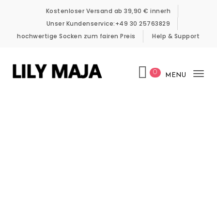
Skip to content
Kostenloser Versand ab 39,90 € innerh
Unser Kundenservice:+49 30 25763829
hochwertige Socken zum fairen Preis
Help & Support
0
MENU
Tog
LILY MAJA
nav