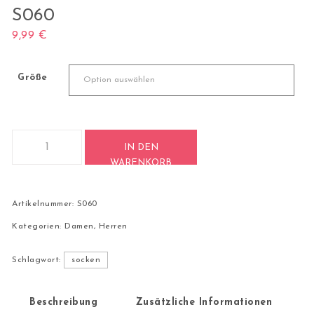
S060
9,99
€
Größe
1 Paar Casual Socken Stricksocken Baumwolle S060 Menge
IN DEN
WARENKORB
Artikelnummer:
S060
Kategorien:
Damen
,
Herren
Schlagwort:
socken
Beschreibung
Zusätzliche Informationen