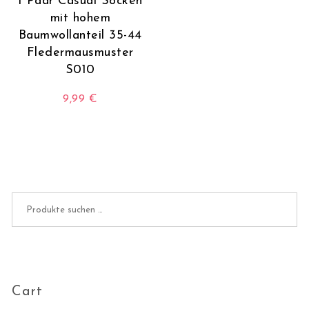
1 Paar Casual Socken
mit hohem
Baumwollanteil 35-44
Fledermausmuster
S010
9,99
€
Dieses Produkt weist mehrere Varianten auf. Die O
Suchen nach:
Cart