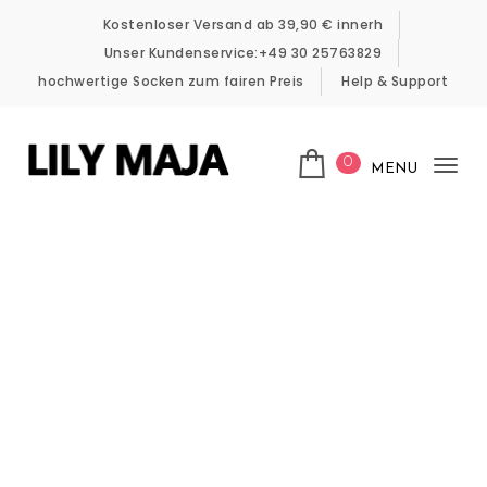
Skip to content
Kostenloser Versand ab 39,90 € innerh
Unser Kundenservice:+49 30 25763829
hochwertige Socken zum fairen Preis
Help & Support
0
MENU
Tog
LILY MAJA
nav